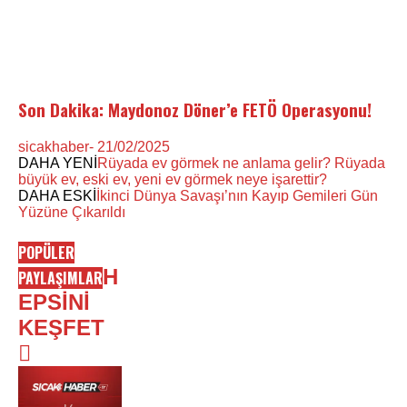
Son Dakika: Maydonoz Döner’e FETÖ Operasyonu!
sicakhaber
- 21/02/2025
DAHA YENİ
Rüyada ev görmek ne anlama gelir? Rüyada
büyük ev, eski ev, yeni ev görmek neye işarettir?
DAHA ESKİ
İkinci Dünya Savaşı’nın Kayıp Gemileri Gün
Yüzüne Çıkarıldı
POPÜLER
H
PAYLAŞIMLAR
EPSİNİ
KEŞFET