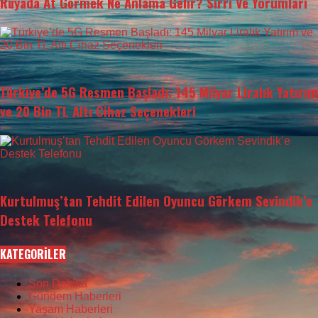
Rüyada At Görmek Ne Anlama Gelir? Sırrı Ve Yorumları
Türkiye’de 5G Resmen Başladı: 145 Milyar Liralık Yatırım
ve 20 Bin TL Altı Cihaz Seçenekleri
Kurtulmuş’tan Tehdit Edilen Oyuncu Görkem Sevindik’e
Destek Telefonu
KATEGORİLER
Son Dakika
Gündem Haberleri
Yaşam Haberleri