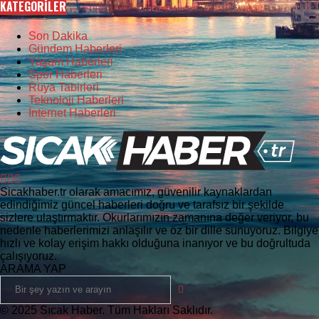
KATEGORİLER
Son Dakika
Gündem Haberleri
Yaşam Haberleri
Spor Haberleri
Rüya Tabirleri
Teknoloji Haberleri
İnternet Haberleri
Sicakhaber.tr olarak amacımız, güvenilir kaynaklardan
edindiğimiz güncel haberleri doğru ve tarafsız bir şekilde
sizlere ulaştırmaktır. Okurlarımızın zamanına değer veriyor, bu
nedenle haberlerimizi anlaşılır ve öz bir dille sunuyoruz. Bilgiye
hızlı ve kolay erişim hakkı olduğuna inanıyor ve bu doğrultuda
çalışıyoruz.
ARAMA YAP
© 2025 Sıcak Haber. Tüm Hakları Saklıdır.