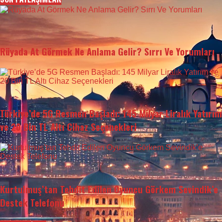
Rüyada At Görmek Ne Anlama Gelir? Sırrı Ve Yorumları
Türkiye’de 5G Resmen Başladı: 145 Milyar Liralık Yatırım
ve 20 Bin TL Altı Cihaz Seçenekleri
Kurtulmuş’tan Tehdit Edilen Oyuncu Görkem Sevindik’e
Destek Telefonu