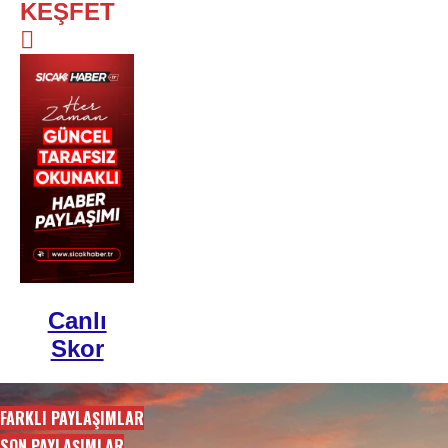
KEŞFET
Canlı
Skor
FARKLI PAYLAŞIMLAR
SON PAYLAŞIMLAR